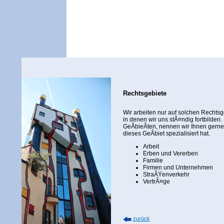
Rechtsgebiete
Wir arbeiten nur auf solchen Rechtsg
in denen wir uns stÃ¤ndig fortbilde
GeÂ­bieÂ­ten, nennen wir Ihnen gerne
dieses GeÂ­biet spezialisiert hat.
Arbeit
Erben und Vererben
Familie
Firmen und Unternehmen
StraÃŸenverkehr
VertrÃ¤ge
zurück